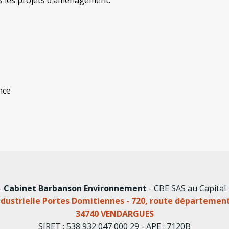
ns les projets d’aménagement.
nce
-
Cabinet Barbanson Environnement
- CBE SAS au Capital
dustrielle Portes Domitiennes - 720, route départemen
34740 VENDARGUES
SIRET : 538 932 047 000 29 - APE : 7120B