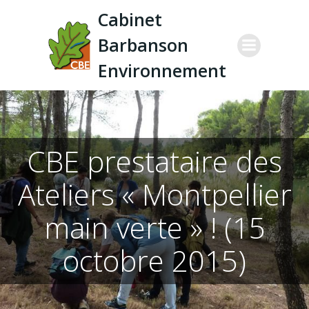
Aller
Cabinet
au
Barbanson
contenu
Environnement
CBE prestataire des
Ateliers « Montpellier
main verte » ! (15
octobre 2015)