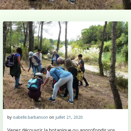
by
isabelle.barbanson
on
juillet 21, 2020
Venez découvrir la botanique ou approfondir vos