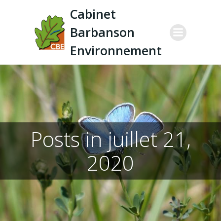
Aller
Cabinet
au
Barbanson
contenu
Environnement
Posts in juillet 21,
2020